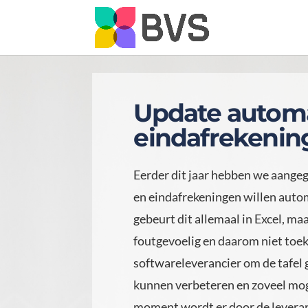
Update automa
eindafrekenin
Eerder dit jaar hebben we aange
en eindafrekeningen willen auto
gebeurt dit allemaal in Excel, ma
foutgevoelig en daarom niet toe
softwareleverancier om de tafel 
kunnen verbeteren en zoveel mog
moment wordt er door de leveran