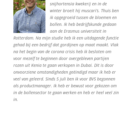
snijhortensia kwekerij en in de
winter broeit hij muscari’s. Thuis ben
ik opgegroeid tussen de
bloemen en
bollen. Ik heb bedrij
fskunde gedaan
aan de Erasmus universiteit in
Rotterdam. Na mijn studie heb ik een uitdagende functie
gehad bij een bedrijf dat gordijnen
op maat maakt. Vlak
na het begin van de corona crisis heb ik beslote
n om
voor mezelf te beginnen door overgebleven partijen
rozen uit Kenia te gaan verkopen in Dubai. Dit is door
onvoorziene omstandigheden geëindigd maar ik heb er
veel van geleerd. Sin
ds 5 juli ben ik voor BVS begonnen
als productmanager. Ik heb er bewust voor gekozen om
in de bollensector te gaan werken en heb er heel veel zin
in.