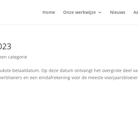
Home
Onze werkwijze
Nieuws
As
023
een categorie
drukste betaaldatum. Op deze datum ontvangt het overgrote deel v
merbloeiers en een eindafrekening voor de meeste voorjaarsbloeier